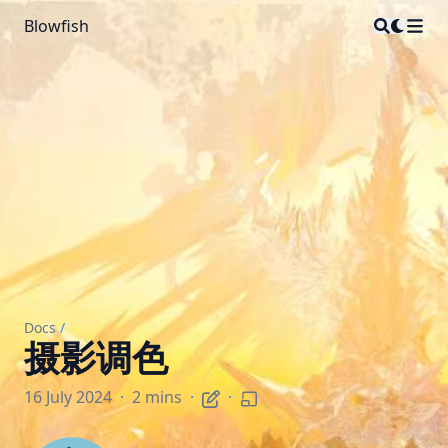
Blowfish
Docs
/
摄影调色
16 July 2024
·
2 mins
·
·