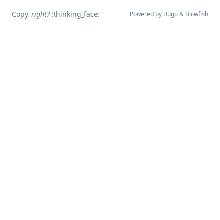
Copy,
right?
:thinking_face:
Powered by
Hugo
&
Blowfish