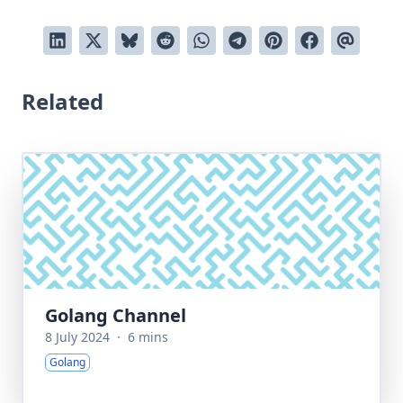
Related
Golang Channel
8 July 2024
·
6 mins
Golang